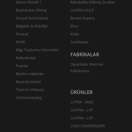
Dimer Kimdir ?
Rehabilite Edilmiş Ocaklar
Başkandan Mesaj
LAVİNA KULP
Sosyal Sorumluluk
Brown Espera
Belgeler & Ödülller
Elios
İhracat
Koky
KVKK
Sandwave
Bilgi Toplumu Hizmetleri
FABRİKALAR
Referanslar
Diyarbakır Mermer
Fuarlar
Fabrikamız
Bizden Haberler
Basında Dimer
Tanıtım Videosu
ÜRÜNLER
Online Katalog
LUTRA - SMD
LAVINA - LVF
LAVİNA - LVP
LIGHT EMPERADOR