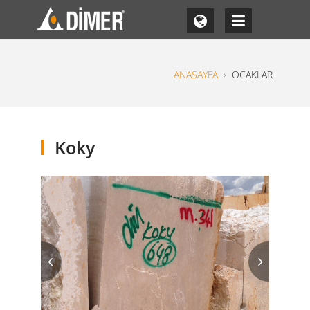
ANASAYFA
›
OCAKLAR
Koky