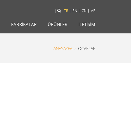
TR
EN
CN
AR
FABRİKALAR
ÜRÜNLER
İLETİŞİM
ANASAYFA
›
OCAKLAR