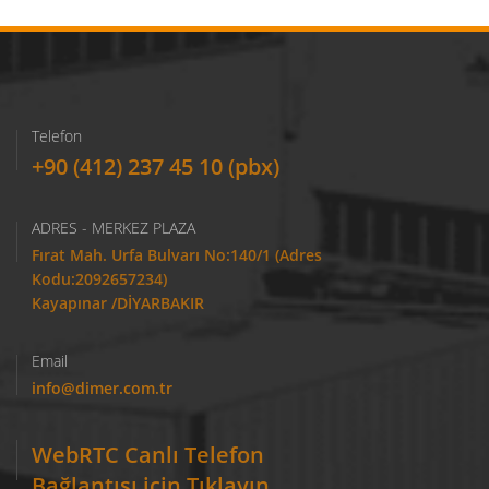
Telefon
+90 (412) 237 45 10 (pbx)
ADRES - MERKEZ PLAZA
Fırat Mah. Urfa Bulvarı No:140/1 (Adres
Kodu:2092657234)
Kayapınar /DİYARBAKIR
Email
info@dimer.com.tr
WebRTC Canlı Telefon
Bağlantısı için Tıklayın