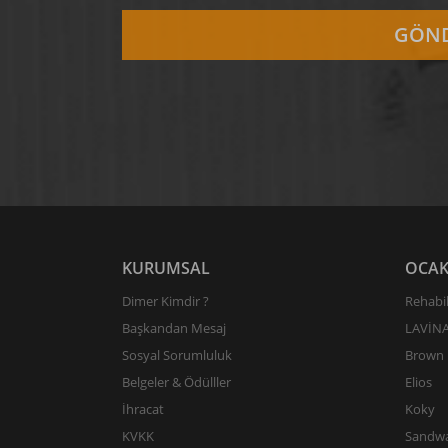
KURUMSAL
OCAK
Dimer Kimdir ?
Rehabil
Başkandan Mesaj
LAVİN
Sosyal Sorumluluk
Brown 
Belgeler & Ödülller
Elios
İhracat
Koky
KVKK
Sandw